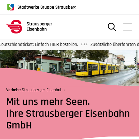
für
Stadtwerke Gruppe Strausberg
Screenreader
oder
Navigation
mit
der
ket: Einfach HIER bestellen.
Zusätzliche Überfahrten der Strausse
Tabulatorentaste:
Überspringen
der
Hauptnavigation
Verkehr:
Strausberger Eisenbahn
Mit uns mehr Seen.
Ihre Strausberger Eisenbahn
GmbH