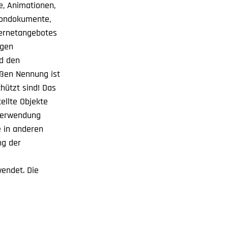
e, Animationen,
 Tondokumente,
ternetangebotes
egen
d den
oßen Nennung ist
hützt sind! Das
ellte Objekte
 Verwendung
e in anderen
ng der
endet. Die