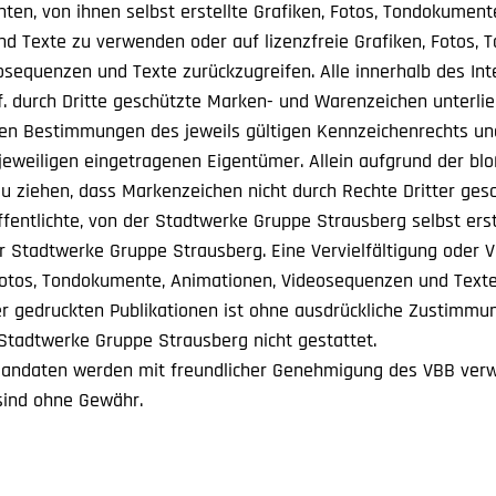
ten, von ihnen selbst erstellte Grafiken, Fotos, Tondokument
d Texte zu verwenden oder auf lizenzfreie Grafiken, Fotos,
osequenzen und Texte zurückzugreifen. Alle innerhalb des In
. durch Dritte geschützte Marken- und Warenzeichen unterli
en Bestimmungen des jeweils gültigen Kennzeichenrechts un
 jeweiligen eingetragenen Eigentümer. Allein aufgrund der bl
zu ziehen, dass Markenzeichen nicht durch Rechte Dritter gesc
ffentlichte, von der Stadtwerke Gruppe Strausberg selbst erst
der Stadtwerke Gruppe Strausberg. Eine Vervielfältigung oder
 Fotos, Tondokumente, Animationen, Videosequenzen und Text
er gedruckten Publikationen ist ohne ausdrückliche Zustimmu
tadtwerke Gruppe Strausberg nicht gestattet.
andaten werden mit freundlicher Genehmigung des VBB verw
sind ohne Gewähr.