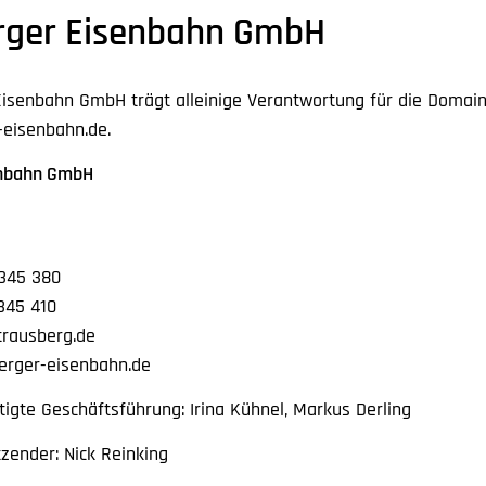
rger Eisenbahn GmbH
Eisenbahn GmbH trägt alleinige Verantwortung für die Domai
eisenbahn.de.
enbahn GmbH
 345 380
345 410
trausberg.de
erger-eisenbahn.de
igte Geschäftsführung: Irina Kühnel, Markus Derling
tzender: Nick Reinking