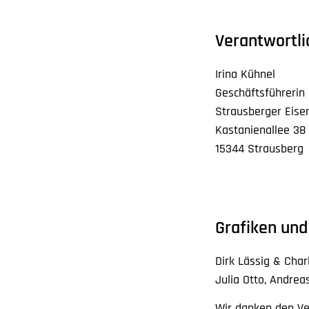
Verantwortli
Irina Kühnel
Geschäftsführerin
Strausberger Eis
Kastanienallee 38
15344 Strausberg
Grafiken un
Dirk Lässig & Char
Julia Otto, Andre
Wir danken den Ver