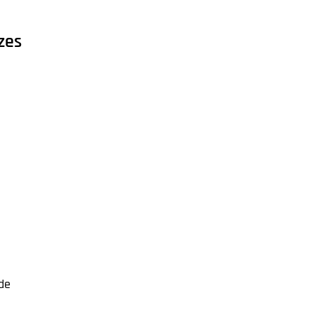
zes
.de