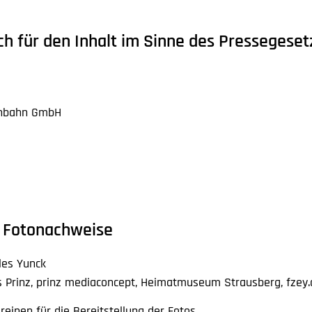
ch für den Inhalt im Sinne des Pressegeset
enbahn GmbH
d Fotonachweise
les Yunck
as Prinz, prinz mediaconcept, Heimatmuseum Strausberg, fzey
einen für die Bereitstellung der Fotos.