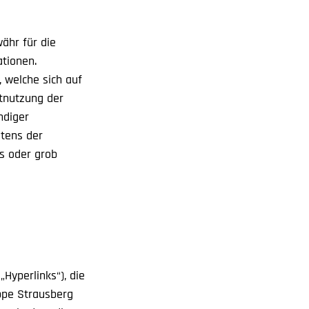
ähr für die
ationen.
 welche sich auf
htnutzung der
ndiger
itens der
s oder grob
Hyperlinks“), die
ppe Strausberg