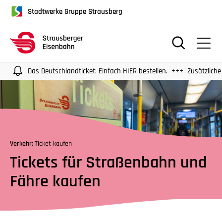
für
Stadtwerke Gruppe Strausberg
Screenreader
oder
Navigation
mit
der
Das Deutschlandticket: Einfach HIER bestellen.
Zusätzliche Überfah
Tabulatorentaste:
Überspringen
der
Hauptnavigation
Verkehr:
Ticket kaufen
Tickets für Straßenbahn und
Fähre kaufen