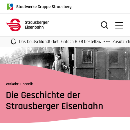
für
Stadtwerke Gruppe Strausberg
Screenreader
oder
Navigation
mit
der
Das Deutschlandticket: Einfach HIER bestellen.
Zusätzliche Üb
Tabulatorentaste:
Überspringen
der
Hauptnavigation
Verkehr:
Chronik
Die Geschichte der
Strausberger Eisenbahn