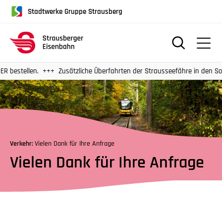
für
Stadtwerke Gruppe Strausberg
Screenreader
oder
Navigation
mit
der
stellen.
Zusätzliche Überfahrten der Strausseefähre in den Somme
Tabulatorentaste:
Überspringen
der
Hauptnavigation
Verkehr:
Vielen Dank für Ihre Anfrage
Vielen Dank für Ihre Anfrage